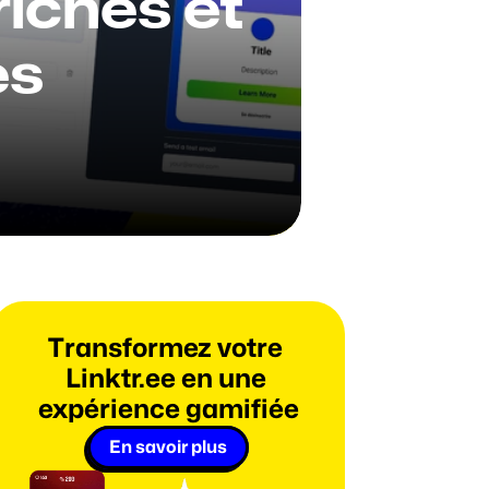
iches et 
s 
Transformez votre 
Linktr.ee en une 
expérience gamifiée
En savoir plus