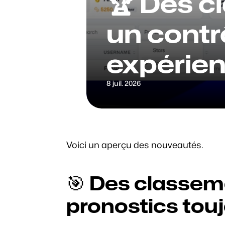
🏆 Des c
un contrô
expérien
8 juil. 2026
Voici un aperçu des nouveautés.
🎯 Des classeme
pronostics tou