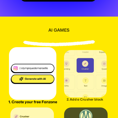
AI GAMES
M
e
j
o
r
a
t
u
b
a
s
e
d
e
f
a
n
s
e
n
3
p
a
s
o
s
f
á
c
i
l
e
s
2. Add a Crusher block 
1. Create your free Fanzone