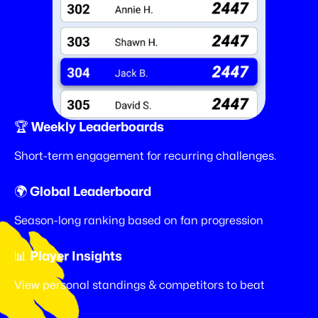
🏆 Weekly Leaderboards
Short-term engagement for recurring challenges.
🌍 Global Leaderboard
Season-long ranking based on fan progression
📊 Player Insights
View personal standings & competitors to beat