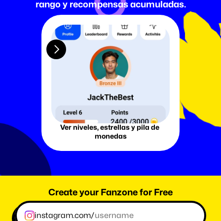
rango y recompensas acumuladas.
Ver niveles, estrellas y pila de 
V
monedas
Create your Fanzone for Free
instagram.com/