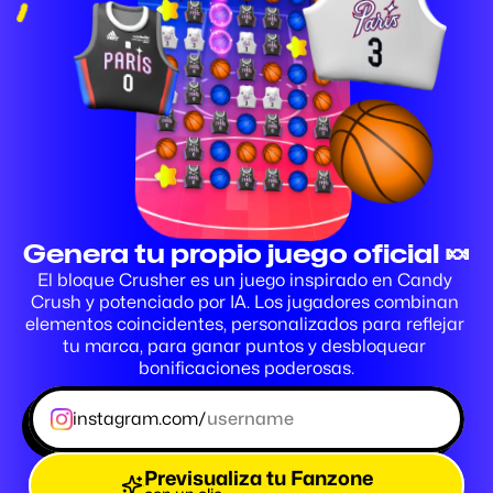
Genera tu propio juego oficial 🍬
El bloque Crusher es un juego inspirado en Candy 
Crush y potenciado por IA. Los jugadores combinan 
elementos coincidentes, personalizados para reflejar 
tu marca, para ganar puntos y desbloquear 
bonificaciones poderosas.
instagram.com/
Previsualiza tu Fanzone