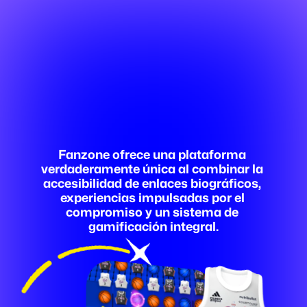
Fanzone.me
Mejora
la
lealtad
de
los
fans
Fanzone ofrece una plataforma 
con
la
gamificación
verdaderamente única al combinar la 
accesibilidad de enlaces biográficos, 
experiencias impulsadas por el 
compromiso y un sistema de 
gamificación integral.